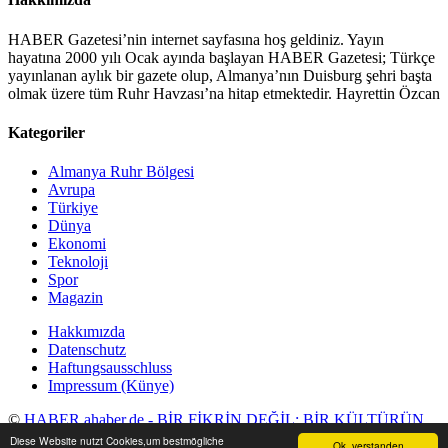
HABER Gazetesi’nin internet sayfasına hoş geldiniz. Yayın
hayatına 2000 yılı Ocak ayında başlayan HABER Gazetesi; Türkçe
yayınlanan aylık bir gazete olup, Almanya’nın Duisburg şehri başta
olmak üzere tüm Ruhr Havzası’na hitap etmektedir. Hayrettin Özcan
Kategoriler
Almanya Ruhr Bölgesi
Avrupa
Türkiye
Dünya
Ekonomi
Teknoloji
Spor
Magazin
Hakkımızda
Datenschutz
Haftungsausschluss
Impressum (Künye)
©
HABER ahaber.de - BİR FİKRİN DEĞİL; BİR KÜLTÜRÜN
GAZETESİ
2016 . Tüm Hakları Saklıdır.
Diese Website nutzt Cookies,um bestmögliche
Ok, verstanden