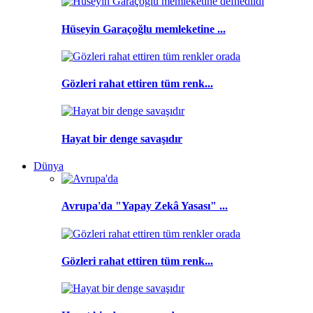
Hüseyin Garaçoğlu memleketine ...
Gözleri rahat ettiren tüm renk...
Hayat bir denge savaşıdır
Dünya
Avrupa'da "Yapay Zekâ Yasası" ...
Gözleri rahat ettiren tüm renk...