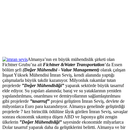
Almanya’nın en büyük mühendislik şirketi olan
Fichtner Grubu’na ait
Fichtner &Water Transportation
’da Essen
bölüm şefi
(Değer Mühendisi -
Value Management
)
olarak çalışan
İnşaat Yüksek Mühendisi İmran Seviş, kendi alanında yaptığı
çalışmalarla büyük takdir kazanıyor. Milyonluk rakamlar tutan
projelerde
”Değer Mühendisliği”
yaparak sektörde büyük tasarruf
elde ediyor. Su yapıları alanında; baraj ve su yataklarının yeniden
yapılandırılması, onarılması ve demiryollarının sağlamlaştırılması
gibi projelerde
”tasarruf”
projesi geliştiren İmran Seviş, devlete de
milyonlarca Euro para kazandırıyor. Almanya genelinde geliştirdiği
projelerle 7 kez birincilik ödülüne lâyık görilen İmran Seviş, savaşlar
sonrası ekonomik sıkıntıya düşen ABD ve Japonya gibi zengin
ülkelerin
”Değer Mühendisliği”
sayesinde ekonomide milyarlarca
Dolar tasarruf yaparak daha da geliştiklerini belirtti. Almanya ve bir