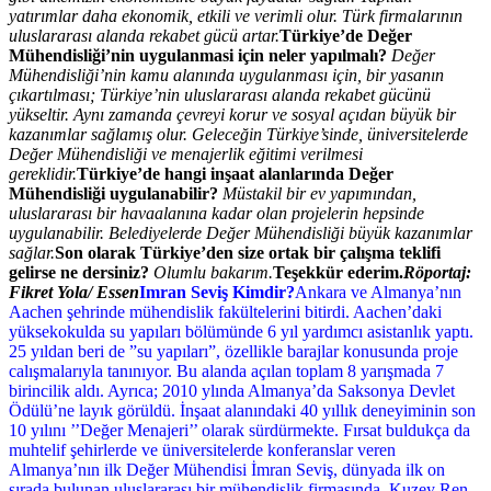
yatırımlar daha ekonomik, etkili ve verimli olur. Türk firmalarının
uluslararası alanda rekabet gücü artar.
Türkiye’de Değer
Mühendisliği’nin uygulanmasi için neler yapılmalı?
Değer
Mühendisliği’nin kamu alanında uygulanması için, bir yasanın
çıkartılması; Türkiye’nin uluslararası alanda rekabet gücünü
yükseltir. Aynı zamanda çevreyi korur ve sosyal açıdan büyük bir
kazanımlar sağlamış olur.
Geleceğin Türkiye’sinde, üniversitelerde
Değer Mühendisliği ve menajerlik eğitimi verilmesi
gereklidir.
Türkiye’de hangi inşaat alanlarında Değer
Mühendisliği uygulanabilir?
Müstakil bir ev yapımından,
uluslararası bir havaalanına kadar olan projelerin hepsinde
uygulanabilir. Belediyelerde Değer Mühendisliği büyük kazanımlar
sağlar.
Son olarak Türkiye’den size ortak bir çalışma teklifi
gelirse ne dersiniz?
Olumlu bakarım.
Teşekkür ederim.
Röportaj:
Fikret Yola/ Essen
Imran Seviş Kimdir?
Ankara ve Almanya’nın
Aachen şehrinde mühendislik fakültelerini bitirdi. Aachen’daki
yüksekokulda su yapıları bölümünde 6 yıl yardımcı asistanlık yaptı.
25 yıldan beri de ”su yapıları”, özellikle barajlar konusunda proje
calışmalarıyla tanınıyor. Bu alanda açılan toplam 8 yarışmada 7
birincilik aldı. Ayrıca; 2010 ylında Almanya’da Saksonya Devlet
Ödülü’ne layık görüldü. İnşaat alanındaki 40 yıllık deneyiminin son
10 yılını ’’Değer Menajeri’’ olarak sürdürmekte. Fırsat buldukça da
muhtelif şehirlerde ve üniversitelerde konferanslar veren
Almanya’nın ilk Değer Mühendisi İmran Seviş, dünyada ilk on
sırada bulunan uluslararası bir mühendislik firmasında, Kuzey Ren