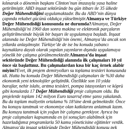
kılınarak o dönemin başkanı Clinton’nun imzasıyla yasa haline
getirilmiştir. ABD inşaat sektöründe bu gün itibarı ile 35 ülkede
Değer Mühendisliğini
uygulamaktadır. Bu da ABD’nin dünya
çapında rekabet gücünü oldukça yükseltmiştir.
Almanya ve Türkiye
Değer Mühendisliği konusunda ne durumda?
Almanya, Değer
Mühendisliği’ni 1960 dan sonra makina ve elektronik parçaların
geliştirilmesinde büyük bir başarı ile uygulamaya başladı. İnşaat
alanında ise Değer Mühendisliği’nin önemi, Almanya’da ancak son
yıllarda anlaşılmıştır. Türkiye’de de ise bu konuda yabancı
kaynaklara dayalı olarak yapılan yayınların dışında uygulamaya
yönelik bir çalışma görülmemektedir.
Almanya’da inşaat
sektöründe Değer Mühendisliği alanında ilk çalışmaları 10 yıl
önce siz başlattınız. Bu çalışmalardan kısa bir kaç örnek alabir
miyim?
Evet, ilk projem demiryolları su toplama tesisleri konusunda
idi. Hatta bu konuda Değer Mühendisliği çalışmaları ile %30 daha
ekonomik yeni teknolojiler geliştirdik. Özellikle son 10 yılda
barajlar, nehir islahı, arıtma tesisleri, pompa istasyonları ve köprü
gibi konularda 17
Değer Mühendisliği
proje calışmam oldu. Bu
projelerde toplam 142 milyon Euro tasarruf etme şansı yakalandı.
Bu da toplam maliyetin ortalama % 18’sine denk gelmektedir. Önce
bu konuyu tanıtmak ve ekonomiye olan katkılarını anlatmak lazım.
Bu konuyu tanıtmak için yoğun bir çalışma gerekiyor. Ayrıca bu
proje calışmaları kapsamında en iyi sonuçları alabilmek için
hazırladığımız programlarla 50 kamu yöneticisine eğitimler verdik.
Almanya’da inşaat sektöründe Değer Mühendisliği konusu pek