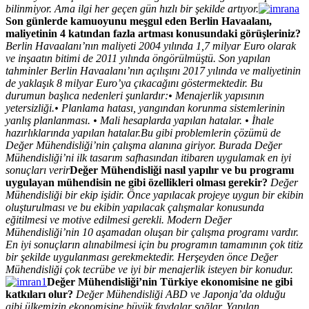
bilinmiyor. Ama ilgi her geçen gün hızlı bir şekilde artıyor.
Son günlerde kamuoyunu meşgul eden Berlin Havaalanı,
maliyetinin 4 katından fazla artması konusundaki görüşleriniz?
Berlin Havaalanı’nın maliyeti 2004 yılında 1,7 milyar Euro olarak
ve inşaatın bitimi de 2011 yılında öngörülmüştü. Son yapılan
tahminler Berlin Havaalanı’nın açılışını 2017 yılında ve maliyetinin
de yaklaşık 8 milyar Euro’ya çıkacağını göstermektedir. Bu
durumun başlıca nedenleri şunlardır:
• Menajerlik yapısının
yetersizliği.
• Planlama hatası, yangından korunma sistemlerinin
yanlış planlanması.
• Mali hesaplarda yapılan hatalar.
• İhale
hazırlıklarında yapılan hatalar.
Bu gibi problemlerin çözümü de
Değer Mühendisliği’nin çalışma alanına giriyor. Burada Değer
Mühendisliği’ni ilk tasarım safhasından itibaren uygulamak en iyi
sonuçları verir
Değer Mühendisliği nasıl yapılır ve bu programı
uygulayan mühendisin ne gibi özellikleri olması gerekir?
Değer
Mühendisliği bir ekip işidir. Önce yapılacak projeye uygun bir ekibin
oluşturulması ve bu ekibin yapılacak çalışmalar konusunda
eğitilmesi ve motive edilmesi gerekli. Modern Değer
Mühendisliği’nin 10 aşamadan oluşan bir çalışma programı vardır.
En iyi sonuçların alınabilmesi için bu programın tamamının çok titiz
bir şekilde uygulanması gerekmektedir.
Herşeyden önce Değer
Mühendisliği çok tecrübe ve iyi bir menajerlik isteyen bir konudur.
Değer Mühendisliği’nin Türkiye ekonomisine ne gibi
katkıları olur?
Değer Mühendisliği ABD ve Japonja’da olduğu
gibi ülkemizin ekonomisine büyük faydalar sağlar. Yapılan