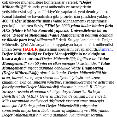
çok ülkede mühendislere konferanslar vererek
”Değer
Mühendisliği”
dalında yeni mühendis ve menejerlerin
yetiştirilmesini sağlıyor. Türkiye’de yapılacak yeni demir yolları,
Kanal İstanbul ve havaalanları gibi projeler için şimdiden yaklaşık
400
”Değer Mühendisi
’sinin (Value Management) yetiştirilmesi
gerektiğini belirten Seviş,
”Türkiye 2023 yılına kadar binden fazla
HES (Hidro Elektrik Santralı) yapacak. Üniversitelerde bir an
önce ”Değer Mühendisliği (
Value Management
) bölümü açılmalı
ve ülkede para israf edilmemeli.”
dedi. Su yapıları alanında Değer
Mühendisliği’ni Almanya’da ilk uygulayan başarılı Türk mühendisi
İmran Seviş
HABER
gazetesinin sorularını cevaplandırdı.
Değer Mühendisliği ve Değer Menajerliği’nin ne olduğunu
kısaca açıklar mısınız?
Değer Mühendisliği; İngilizce’de
“Value
Management’’
son 60 yılın en etkin menajerlik sistemidir. “
Value
Management”
inşaat alanında genellikle
Value Engineering
(
Değer Mühendisliği)
olarak kullanılır.
Değer Mühendisliği bir
ürün, hizmet, süreç veya sistem maliyetini iyileştirmek üzere
kullanılan ekip çalışmasını yönetme, sistematikleştirme ve geliştirme
fonksiyonudur.
Değer Mühendisliği sisteminin temeli, II. Dünya
Savaşı sırasında ekonomik sıkıntıya düşen Amerika Birleşik
Devletleri’nde (ABD), General Electric`de çalışan Lawrence D.
Miles tarafından maliyetleri düşürerek tasarruf etme amacıyla
atılmıştır. ABD de yapılan Değer Mühendisliği çalışmaları
sonucunda milyarlarca Dolar tasarruf sağlanmış ve 1996 yılında
Değer Mühendisliği’nin kamu alanında uygulanması zorunlu