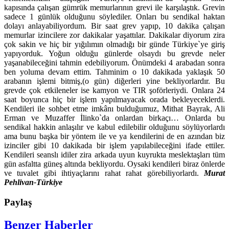
kapısında çalışan gümrük memurlarının grevi ile karşılaştık. Grevin
sadece 1 günlük olduğunu söylediler. Onları bu sendikal haktan
dolayı anlayabiliyordum. Bir saat grev yapıp, 10 dakika çalışan
memurlar izincilere zor dakikalar yaşattılar. Dakikalar diyorum zira
çok sakin ve hiç bir yığılımın olmadığı bir günde Türkiye`ye giriş
yapıyorduk. Yoğun olduğu günlerde olsaydı bu grevde neler
yaşanabileceğini tahmin edebiliyorum. Önümdeki 4 arabadan sonra
ben yoluma devam ettim. Tahminim o 10 dakikada yaklaşık 50
arabanın işlemi bitmiş,(o gün) diğerleri yine bekliyorlardır. Bu
grevde çok etkileneler ise kamyon ve TIR şoförleriydi. Onlara 24
saat boyunca hiç bir işlem yapılmayacak orada bekleyeceklerdi.
Kendileri ile sohbet etme imkânı bulduğumuz, Mithat Bayrak, Ali
Erman ve Muzaffer İlinko`da onlardan birkaçı… Onlarda bu
sendikal hakkin anlaşılır ve kabul edilebilir olduğunu söylüyorlardı
ama bunu başka bir yöntem ile ve ya kendilerini de en azından biz
izinciler gibi 10 dakikada bir işlem yapılabileceğini ifade ettiler.
Kendileri seanslı idiler zira arkada uyun kuyrukta meslektaşları tüm
gün asfaltta güneş altında bekliyordu. Oysaki kendileri biraz önlerde
ve tuvalet gibi ihtiyaçlarını rahat rahat görebiliyorlardı.
Murat
Pehlivan-Türkiye
Paylaş
Benzer Haberler