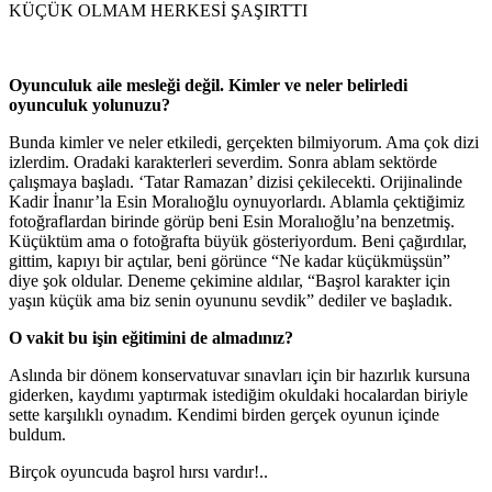
KÜÇÜK OLMAM HERKESİ ŞAŞIRTTI
Oyunculuk aile mesleği değil. Kimler ve neler belirledi
oyunculuk yolunuzu?
Bunda kimler ve neler etkiledi, gerçekten bilmiyorum. Ama çok dizi
izlerdim. Oradaki karakterleri severdim. Sonra ablam sektörde
çalışmaya başladı. ‘Tatar Ramazan’ dizisi çekilecekti. Orijinalinde
Kadir İnanır’la Esin Moralıoğlu oynuyorlardı. Ablamla çektiğimiz
fotoğraflardan birinde görüp beni Esin Moralıoğlu’na benzetmiş.
Küçüktüm ama o fotoğrafta büyük gösteriyordum. Beni çağırdılar,
gittim, kapıyı bir açtılar, beni görünce “Ne kadar küçükmüşsün”
diye şok oldular. Deneme çekimine aldılar, “Başrol karakter için
yaşın küçük ama biz senin oyununu sevdik” dediler ve başladık.
O vakit bu işin eğitimini de almadınız?
Aslında bir dönem konservatuvar sınavları için bir hazırlık kursuna
giderken, kaydımı yaptırmak istediğim okuldaki hocalardan biriyle
sette karşılıklı oynadım. Kendimi birden gerçek oyunun içinde
buldum.
Birçok oyuncuda başrol hırsı vardır!..