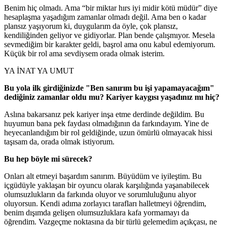
Benim hiç olmadı. Ama “bir miktar hırs iyi midir kötü müdür” diye
hesaplaşma yaşadığım zamanlar olmadı değil. Ama ben o kadar
plansız yaşıyorum ki, duygularım da öyle, çok plansız,
kendiliğinden geliyor ve gidiyorlar. Plan bende çalışmıyor. Mesela
sevmediğim bir karakter geldi, başrol ama onu kabul edemiyorum.
Küçük bir rol ama sevdiysem orada olmak isterim.
YA İNAT YA UMUT
Bu yola ilk girdiğinizde "Ben sanırım bu işi yapamayacağım"
dediğiniz zamanlar oldu mu? Kariyer kaygısı yaşadınız mı hiç?
Aslına bakarsanız pek kariyer inşa etme derdinde değildim. Bu
huyumun bana pek faydası olmadığının da farkındayım. Yine de
heyecanlandığım bir rol geldiğinde, uzun ömürlü olmayacak hissi
taşısam da, orada olmak istiyorum.
Bu hep b
ö
yle mi s
ü
recek?
Onları alt etmeyi başardım sanırım. Büyüdüm ve iyileştim. Bu
içgüdüyle yaklaşan bir oyuncu olarak karşılığında yaşanabilecek
olumsuzlukların da farkında oluyor ve sorumluluğunu alıyor
oluyorsun. Kendi adıma zorlayıcı tarafları halletmeyi öğrendim,
benim dışımda gelişen olumsuzluklara kafa yormamayı da
öğrendim. Vazgeçme noktasına da bir türlü gelemedim açıkçası, ne