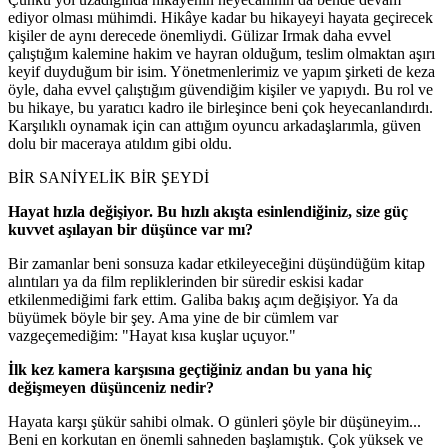
ediyor olması mühimdi. Hikâye kadar bu hikayeyi hayata geçirecek
kişiler de aynı derecede önemliydi. Gülizar Irmak daha evvel
çalıştığım kalemine hakim ve hayran olduğum, teslim olmaktan aşırı
keyif duyduğum bir isim. Yönetmenlerimiz ve yapım şirketi de keza
öyle, daha evvel çalıştığım güvendiğim kişiler ve yapıydı. Bu rol ve
bu hikaye, bu yaratıcı kadro ile birleşince beni çok heyecanlandırdı.
Karşılıklı oynamak için can attığım oyuncu arkadaşlarımla, güven
dolu bir maceraya atıldım gibi oldu.
BİR SANİYELİK BİR ŞEYDİ
Hayat hızla değişiyor. Bu hızlı akışta esinlendiğiniz, size güç
kuvvet aşılayan bir düşünce var mı?
Bir zamanlar beni sonsuza kadar etkileyeceğini düşündüğüm kitap
alıntıları ya da film repliklerinden bir süredir eskisi kadar
etkilenmediğimi fark ettim. Galiba bakış açım değişiyor. Ya da
büyümek böyle bir şey. Ama yine de bir cümlem var
vazgeçemediğim: "Hayat kısa kuşlar uçuyor."
İlk kez kamera karşısına geçtiğiniz andan bu yana hiç
değişmeyen düşünceniz nedir?
Hayata karşı şükür sahibi olmak. O günleri şöyle bir düşüneyim...
Beni en korkutan en önemli sahneden başlamıştık. Çok yüksek ve