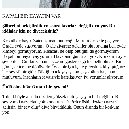
KAPALI BİR HAYATIM VAR
Şöhretini pekiştirdikten sonra tavırları değişti deniyor. Bu
iddialar için ne diyeceksiniz?
Kesinlikle hayır. Zaten zamanımın çoğu Mardin’de sette geçiyor.
Orada evde yaşıyorum. Otele ziyarete gelenler oluyor ama ben evde
kimseyi görmüyorum. Kısacası ne olup bittiğini de görmüyorum.
Kapalı bir hayat yaşıyorum. Havalandığım filan yok. Korkarım öyle
şeylerden. Çünkü zamanın size ne göstereceği hiç belli olmaz. Bir
gün işler tersine dönüverir. Öyle bir işin içine girersiniz ki yaptığınız
her şey silinir gidir. Bildiğim tek şey, şu an yaşadığım hayattan
mutluyum. İnsanların sevgisiyle karşılaşıyor, iyi yorumlar alıyorum.
Ü
nl
ü
olmak korkutan bir şey mi?
Tabii ki öyle ama ben zaten yükseklerde yaşayan biri değilim. Bir
şey var ki nazardan çok korkarım.. “Gözler üstündeyken nazara
gelirsin, bir şey olur” diye büyütüldük. Onun dışında bir korkum
yok.