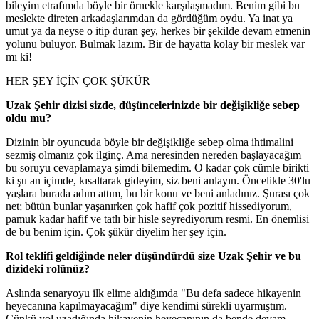
bileyim etrafımda böyle bir örnekle karşılaşmadım. Benim gibi bu
meslekte direten arkadaşlarımdan da gördüğüm oydu. Ya inat ya
umut ya da neyse o itip duran şey, herkes bir şekilde devam etmenin
yolunu buluyor. Bulmak lazım. Bir de hayatta kolay bir meslek var
mı ki!
HER ŞEY İÇİN ÇOK ŞÜKÜR
Uzak Şehir dizisi sizde, d
ü
ş
ü
ncelerinizde bir değişikliğe sebep
oldu mu?
Dizinin bir oyuncuda böyle bir değişikliğe sebep olma ihtimalini
sezmiş olmanız çok ilginç. Ama neresinden nereden başlayacağım
bu soruyu cevaplamaya şimdi bilemedim. O kadar çok cümle birikti
ki şu an içimde, kısaltarak gideyim, siz beni anlayın. Öncelikle 30'lu
yaşlara burada adım attım, bu bir konu ve beni anladınız. Şurası çok
net; bütün bunlar yaşanırken çok hafif çok pozitif hissediyorum,
pamuk kadar hafif ve tatlı bir hisle seyrediyorum resmi. En önemlisi
de bu benim için. Çok şükür diyelim her şey için.
Rol teklifi geldiğinde neler düşündürdü size Uzak Şehir ve bu
dizideki rolünüz?
Aslında senaryoyu ilk elime aldığımda "Bu defa sadece hikayenin
heyecanına kapılmayacağım" diye kendimi sürekli uyarmıştım.
Çünkü yol uzadığında hikayenin heyecanının da bende devam