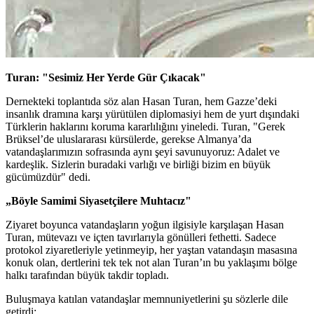
Turan: "Sesimiz Her Yerde Gür Çıkacak"
Dernekteki toplantıda söz alan Hasan Turan, hem Gazze’deki
insanlık dramına karşı yürütülen diplomasiyi hem de yurt dışındaki
Türklerin haklarını koruma kararlılığını yineledi. Turan, "Gerek
Brüksel’de uluslararası kürsülerde, gerekse Almanya’da
vatandaşlarımızın sofrasında aynı şeyi savunuyoruz: Adalet ve
kardeşlik. Sizlerin buradaki varlığı ve birliği bizim en büyük
gücümüzdür" dedi.
„Böyle Samimi Siyasetçilere Muhtacız"
Ziyaret boyunca vatandaşların yoğun ilgisiyle karşılaşan Hasan
Turan, mütevazı ve içten tavırlarıyla gönülleri fethetti. Sadece
protokol ziyaretleriyle yetinmeyip, her yaştan vatandaşın masasına
konuk olan, dertlerini tek tek not alan Turan’ın bu yaklaşımı bölge
halkı tarafından büyük takdir topladı.
Buluşmaya katılan vatandaşlar memnuniyetlerini şu sözlerle dile
getirdi: