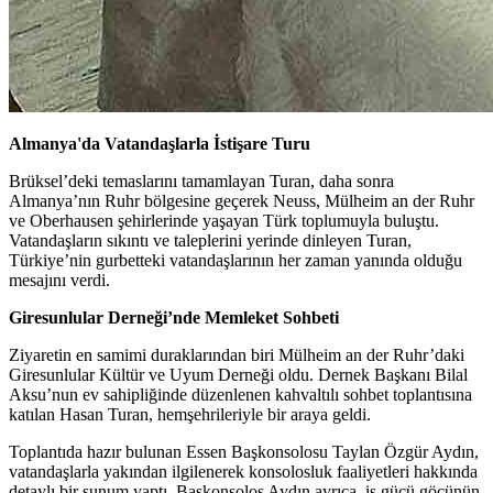
Almanya'da Vatandaşlarla İstişare Turu
Brüksel’deki temaslarını tamamlayan Turan, daha sonra
Almanya’nın Ruhr bölgesine geçerek Neuss, Mülheim an der Ruhr
ve Oberhausen şehirlerinde yaşayan Türk toplumuyla buluştu.
Vatandaşların sıkıntı ve taleplerini yerinde dinleyen Turan,
Türkiye’nin gurbetteki vatandaşlarının her zaman yanında olduğu
mesajını verdi.
Giresunlular Derneği’nde Memleket Sohbeti
Ziyaretin en samimi duraklarından biri Mülheim an der Ruhr’daki
Giresunlular Kültür ve Uyum Derneği oldu. Dernek Başkanı Bilal
Aksu’nun ev sahipliğinde düzenlenen kahvaltılı sohbet toplantısına
katılan Hasan Turan, hemşehrileriyle bir araya geldi.
Toplantıda hazır bulunan Essen Başkonsolosu Taylan Özgür Aydın,
vatandaşlarla yakından ilgilenerek konsolosluk faaliyetleri hakkında
detaylı bir sunum yaptı. Başkonsolos Aydın ayrıca, iş gücü göçünün