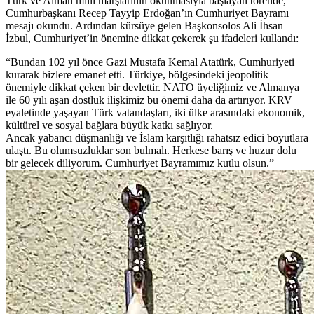
Türk ve Alman milli marşlarının okunmasıyla başlayan törende,
Cumhurbaşkanı Recep Tayyip Erdoğan’ın Cumhuriyet Bayramı
mesajı okundu. Ardından kürsüye gelen Başkonsolos Ali İhsan
İzbul, Cumhuriyet’in önemine dikkat çekerek şu ifadeleri kullandı:
“Bundan 102 yıl önce Gazi Mustafa Kemal Atatürk, Cumhuriyeti
kurarak bizlere emanet etti. Türkiye, bölgesindeki jeopolitik
önemiyle dikkat çeken bir devlettir. NATO üyeliğimiz ve Almanya
ile 60 yılı aşan dostluk ilişkimiz bu önemi daha da artırıyor. KRV
eyaletinde yaşayan Türk vatandaşları, iki ülke arasındaki ekonomik,
kültürel ve sosyal bağlara büyük katkı sağlıyor.
Ancak yabancı düşmanlığı ve İslam karşıtlığı rahatsız edici boyutlara
ulaştı. Bu olumsuzluklar son bulmalı. Herkese barış ve huzur dolu
bir gelecek diliyorum. Cumhuriyet Bayramımız kutlu olsun.”