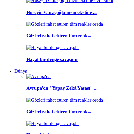
Hüseyin Garaçoğlu memleketine ...
Gözleri rahat ettiren tüm renk...
Hayat bir denge savaşıdır
Dünya
Avrupa'da "Yapay Zekâ Yasası" ...
Gözleri rahat ettiren tüm renk...