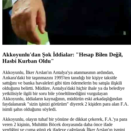
Akkoyunlu'dan Şok İddialar: "Hesap Bilen Değil,
Hasbi Kurban Oldu"
Akkoyunlu, İlker Arslan'ın Antalya'ya atanmasının ardından,
Ankara'daki bir taşınmazını 1995'ten tanıdığı bir kişiye taksitle
sattığını ve banka havaleleri gibi tüm ödemelerin bu satışla ilişkili
olduğunu belirtti. Müdüre, Antalya'daki hiçbir ihale ya da belediye
yetkilisiyle ilgili bir soru bile yöneltilmediğini vurgulayan
Akkoyunlu, iddiaların kaynağının, müdürün eski arkadaşlığından
faydalanarak "sizin işinizi görürüm" diyerek 2 kişiden para alan F.A.
isimli şahıs olduğunu söyledi.
Akkoyunlu, olayın tuhaf bir yönüne de dikkat çekerek, F.A.'ya para
veren 2 kişinin, Muhittin Böcek dosyasında daha önce ifade
verdiğini ve cuma günü ek ifadeye çağrılarak İlker Arslan'ın ismini