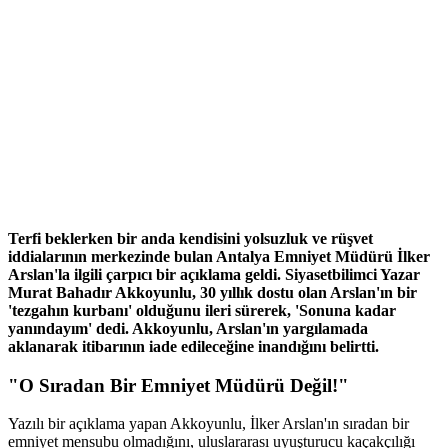
Terfi beklerken bir anda kendisini yolsuzluk ve rüşvet
iddialarının merkezinde bulan Antalya Emniyet Müdürü İlker
Arslan'la ilgili çarpıcı bir açıklama geldi. Siyasetbilimci Yazar
Murat Bahadır Akkoyunlu, 30 yıllık dostu olan Arslan'ın bir
'tezgahın kurbanı' olduğunu ileri sürerek, 'Sonuna kadar
yanındayım' dedi. Akkoyunlu, Arslan'ın yargılamada
aklanarak itibarının iade edileceğine inandığını belirtti.
"O Sıradan Bir Emniyet Müdürü Değil!"
Yazılı bir açıklama yapan Akkoyunlu, İlker Arslan'ın sıradan bir
emniyet mensubu olmadığını, uluslararası uyuşturucu kaçakçılığı