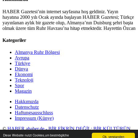
HABER Gazetesi’nin internet sayfasına hoş geldiniz. Yayın
hayatına 2000 yılı Ocak ayında başlayan HABER Gazetesi; Türkçe
yayınlanan aylık bir gazete olup, Almanya’nın Duisburg şehri başta
olmak üzere tüm Ruhr Havzası’na hitap etmektedir. Hayrettin Özcan
Kategoriler
Almanya Ruhr Bölgesi
Avrupa
Türkiye
Dünya
Ekonomi
Teknoloji
Spor
Magazin
Hakkımızda
Datenschutz
Haftungsausschluss
Impressum (Künye)
©
HABER ahaber.de - BİR FİKRİN DEĞİL; BİR KÜLTÜRÜN
GAZETESİ
2016 . Tüm Hakları Saklıdır.
Diese Website nutzt Cookies,um bestmögliche
Ok, verstanden